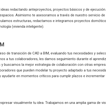
 ideas redactando anteproyectos, proyectos básicos y de ejecució
espacios. Asimismo te asesoramos a través de nuestro servicio de 
Calculamos estructuras, redactamos e integramos proyectos domótic
ología (vivienda inteligente).
IM
o de transición de CAD a BIM, evaluando tus necesidades y selecc
s a tus colaboradores, les damos seguimiento durante el aprendizaj
s y buscamos la mejor estrategia de colaboración con otras empres
radores que pueden modelar tu proyecto adaptado a tus necesidad
 ayudarte en momentos críticos para cumplir plazos e incrementar t
 expresar visualmente tu idea. Trabajamos en una amplia gama de vi